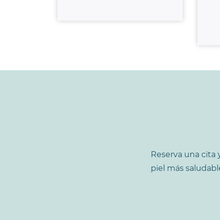
Reserva una cita 
piel más saludabl