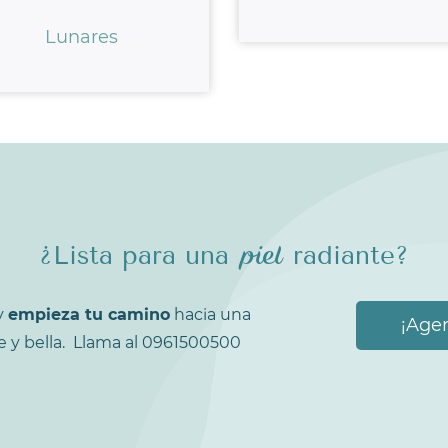
Lunares
¿Lista para una
radiante?
piel
y
empieza tu camino
hacia una
¡Agen
e y bella. Llama al
0961500500