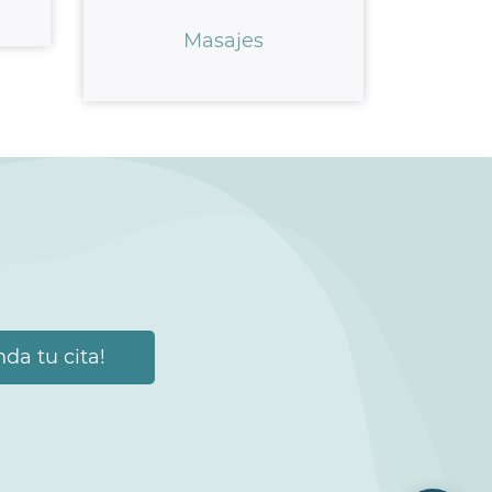
Masajes
da tu cita!