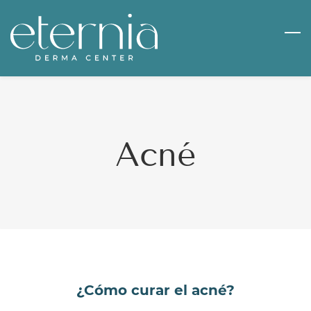
Skip
to
main
content
​Acné
¿Cómo curar el acné?