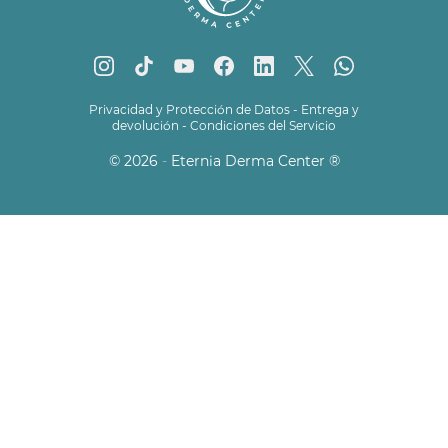
Privacidad y Protección de Datos
-
Entrega y
devolución
-
Condiciones del Servicio
© 2026
-
Eternia Derma Center
®