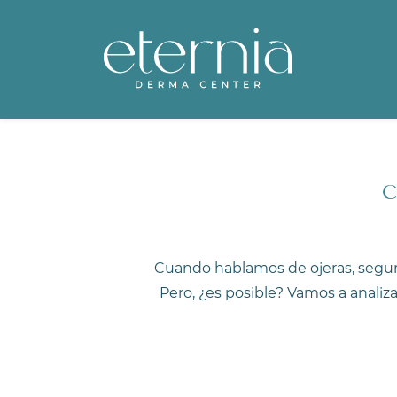
Skip
to
main
content
C
Cuando hablamos de ojeras, segur
Pero, ¿es posible? Vamos a analiz